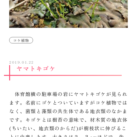
コケ植物
2019.01.22
ヤマトキゴケ
体育館横の駐車場の岩にヤマトキゴケが見られ
ます。名前にゴケとついていますがコケ植物では
なく、菌類と藻類の共生体である地衣類のなかま
です。キゴケとは樹苔の意味で、
材木質の
地衣体
(ちいたい、地衣類のからだ)が
樹枝状に伸びるこ
とに由来します。大きさは２～３cmほどで、先