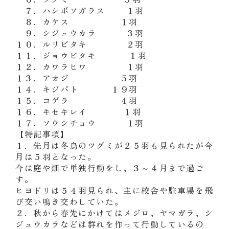
７．ハシボソガラス １羽
８．カケス １羽
９．シジュウカラ ３羽
１０．ルリビタキ ２羽
１１．ジョウビタキ １羽
１２．カワラヒワ １羽
１３．アオジ ５羽
１４．キジバト １９羽
１５．コゲラ ４羽
１６．キセキレイ １羽
１７．ソウシチョウ １羽
【特記事項】
１．先月は冬鳥のツグミが２５羽も見られたが今
月は５羽となった。
今は庭や畑で単独行動をし、３～４月まで過ご
す。
ヒヨドリは５４羽見られ、主に校舎や駐車場を飛
び交い鳴き交わしていた。
２．秋から春先にかけてはメジロ、ヤマガラ、シ
ジュウカラなどは群れを作って行動しているの