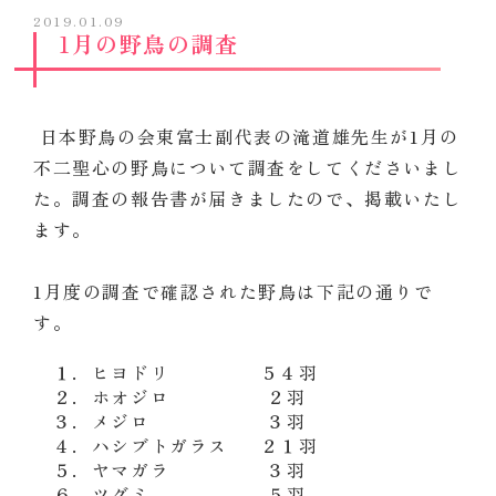
2019.01.09
1月の野鳥の調査
日本野鳥の会東富士副代表の滝道雄先生が1月の
不二聖心の野鳥について調査をしてくださいまし
た。調査の報告書が届きましたので、掲載いたし
ます。
1月度の調査で確認された野鳥は下記の通りで
す。
１．ヒヨドリ ５４羽
２．ホオジロ ２羽
３．メジロ ３羽
４．ハシブトガラス ２１羽
５．ヤマガラ ３羽
６．ツグミ ５羽