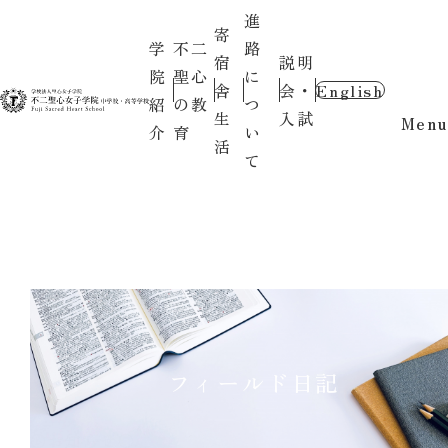
進
寄
学
不二
路
宿
説明
院
聖心
に
舎
会・
English
紹
の教
つ
生
入試
Menu
介
育
い
活
て
フィールド日記
〇お知らせ〇