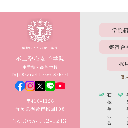
学院
寄宿舎
学校法人聖心女子学院
不二聖心女子学院
採
中学校・高等学校
Fuji Sacred Heart School
個
在
〒410-1126
校
静岡県裾野市桃園198
生
の
Tel.055-992-0213
皆