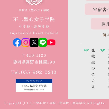
寄宿舎
学校法人聖心女子学院
不二聖心女子学院
採
中学校・高等学校
Fuji Sacred Heart School
個
在
〒410-1126
校
静岡県裾野市桃園198
生
の
Tel.055-992-0213
皆
さ
ま
Copyright (C) 不二聖心女子学院 中学校・高等学校 All Rights