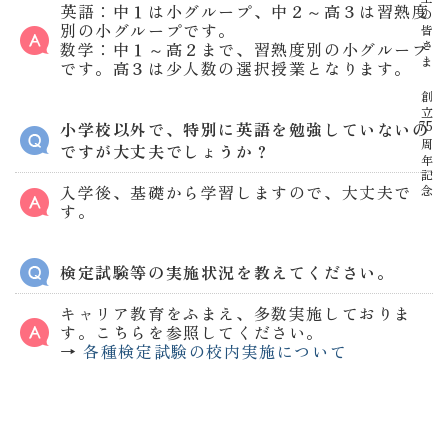
卒業生の皆さま
英語：中１は小グループ、中２～高３は習熟度
別の小グループです。
数学：中１～高２まで、習熟度別の小グループ
です。高３は少人数の選択授業となります。
創立
小学校以外で、特別に英語を勉強していないの
75
周年記念
ですが大丈夫でしょうか？
入学後、基礎から学習しますので、大丈夫で
す。
検定試験等の実施状況を教えてください。
キャリア教育をふまえ、多数実施しておりま
す。こちらを参照してください。
→
各種検定試験の校内実施について