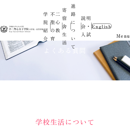
進
寄
学
不二
路
宿
説明
院
聖心
に
舎
会・
English
紹
の教
つ
生
入試
Menu
介
育
い
活
て
よくある質問
学校生活について