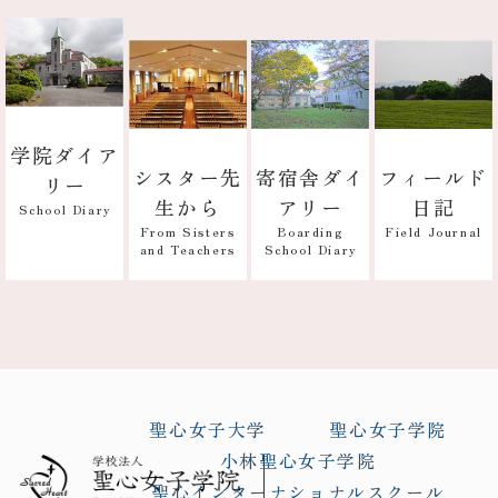
学院ダイア
寄宿舎ダイ
フィールド
シスター先
リー
アリー
日記
生から
School Diary
Boarding
Field Journal
From Sisters
School Diary
and Teachers
聖心女子大学
聖心女子学院
小林聖心女子学院
聖心インターナショナルスクール