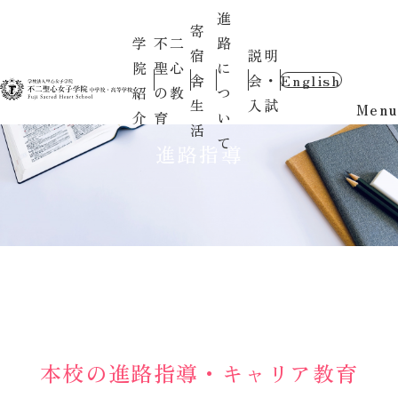
進
寄
学
不二
路
宿
説明
院
聖心
に
舎
会・
English
紹
の教
つ
生
入試
Menu
介
育
い
活
て
進路指導
本校の進路指導・キャリア教育