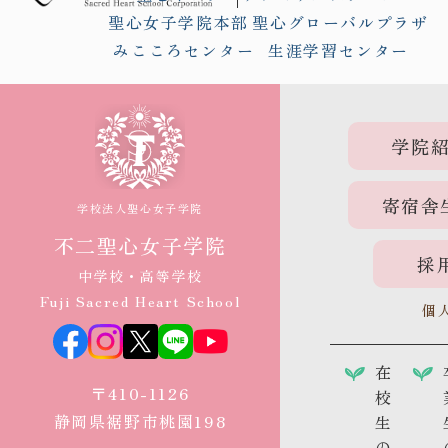
聖心女子学院本部
聖心グローバルプラザ
みこころセンター
生涯学習センター
学院
寄宿舎
学校法人聖心女子学院
不二聖心女子学院
採
中学校・高等学校
Fuji Sacred Heart School
個
在
〒410-1126
校
静岡県裾野市桃園198
生
の