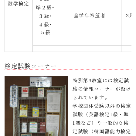
数学検定
準２級
･
全学年希望者
3月
３級
･
４級
･
５級
検定試験コーナー
特別第3教室には検定試
験の情報コーナーが設け
られています。
学校団体受験以外の検定
試験（英語検定1級・準
1級など）や一般的な検
定試験（韓国語能力検定