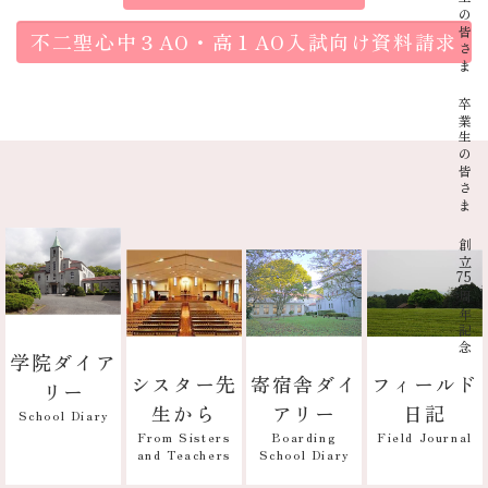
在校生の皆さま
不二聖心中３AO・高１AO入試向け資料請求
卒業生の皆さま
創立
75
周年記念
学院ダイア
寄宿舎ダイ
フィールド
シスター先
リー
アリー
日記
生から
School Diary
Boarding
Field Journal
From Sisters
School Diary
and Teachers