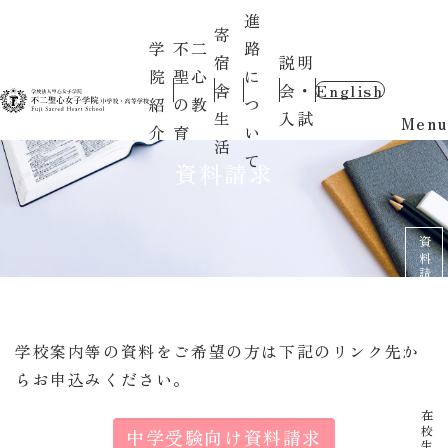
進
寄
学
不二
路
宿
説明
院
聖心
に
舎
会・
English
紹
の教
つ
生
入試
Menu
介
育
い
活
て
資料請求
資料請求
イベント
学校案内等の資料をご希望の方は下記のリンク先か
らお申込みください。
中学受験向け資料請求