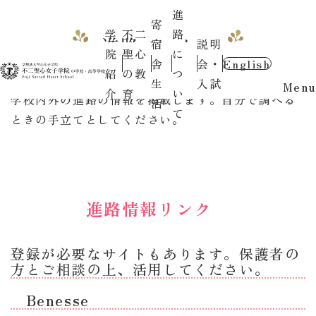
進
寄
学
不二
路
進路コーナー
宿
説明
院
聖心
に
舎
会・
English
紹
の教
つ
生
入試
Menu
介
育
い
学校内外の進路の情報を掲載します。自分で調べる
活
て
ときの手立てとしてください。
進路情報リンク
登録が必要なサイトもあります。保護者の
方とご相談の上、活用してください。
Benesse