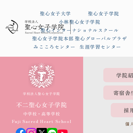
聖心女子大学
聖心女子学院
小林聖心女子学院
聖心インターナショナルスクール
聖心女子学院本部
聖心グローバルプラザ
みこころセンター
生涯学習センター
学院
寄宿舎
学校法人聖心女子学院
不二聖心女子学院
採
中学校・高等学校
Fuji Sacred Heart School
個