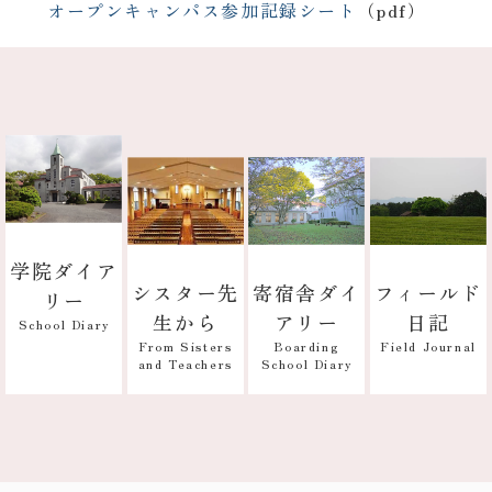
オープンキャンパス参加記録シート
（pdf）
学院ダイア
寄宿舎ダイ
フィールド
シスター先
リー
アリー
日記
生から
School Diary
Boarding
Field Journal
From Sisters
School Diary
and Teachers