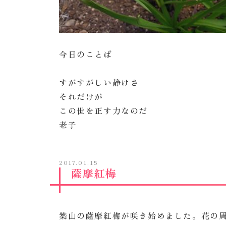
今日のことば
すがすがしい静けさ
それだけが
この世を正す力なのだ
老子
2017.01.15
薩摩紅梅
築山の薩摩紅梅が咲き始めました。花の