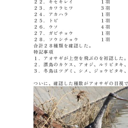
２２．キセキレイ １羽
２３．カワラヒワ ３羽
２４．アカハラ １羽
２５．トビ １羽
２６．ウソ ４羽
２７．ガビチョウ １羽
２８．ソウシチョウ １羽
合計２８種類を確認した。
特記事項
１．アオサギが上空を飛ぶのを初認した
２．漂鳥のカケス、アオジ、ルリビタキ
３．冬鳥はツグミ、シメ、ジョウビタキ
ついに、確認した種数がアオサギの目視で