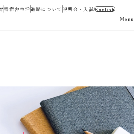
育
寄宿舎生活
進路について
説明会・入試
English
Menu