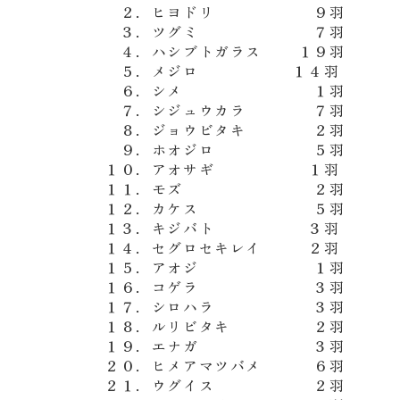
２．ヒヨドリ ９羽
３．ツグミ ７羽
４．ハシブトガラス １９羽
５．メジロ １４羽
６．シメ １羽
７．シジュウカラ ７羽
８．ジョウビタキ ２羽
９．ホオジロ ５羽
１０．アオサギ １羽
１１．モズ ２羽
１２．カケス ５羽
１３．キジバト ３羽
１４．セグロセキレイ ２羽
１５．アオジ １羽
１６．コゲラ ３羽
１７．シロハラ ３羽
１８．ルリビタキ ２羽
１９．エナガ ３羽
２０．ヒメアマツバメ ６羽
２１．ウグイス ２羽