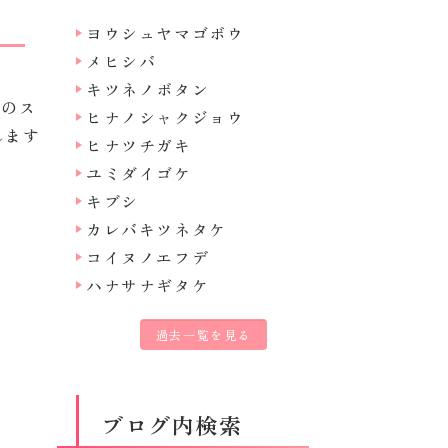
ヨウシュヤマゴボウ
メヒシバ
キツネノボタン
色のス
ヒナノシャクジョウ
れます
ヒナツチガキ
ユミダイゴケ
キブシ
カレバキツネタケ
コイヌノエフデ
ハナサナギタケ
過去一覧を見る
ブログ内検索