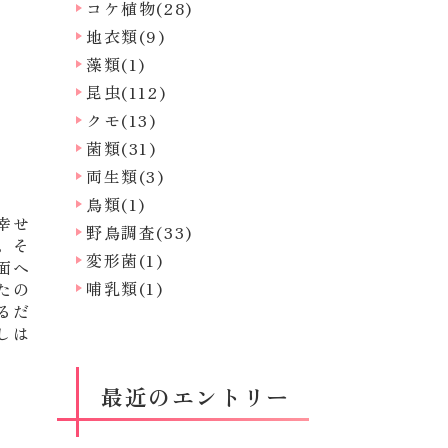
コケ植物(28)
地衣類(9)
藻類(1)
昆虫(112)
クモ(13)
菌類(31)
両生類(3)
鳥類(1)
幸せ
野鳥調査(33)
。そ
変形菌(1)
面へ
哺乳類(1)
たの
るだ
しは
最近のエントリー