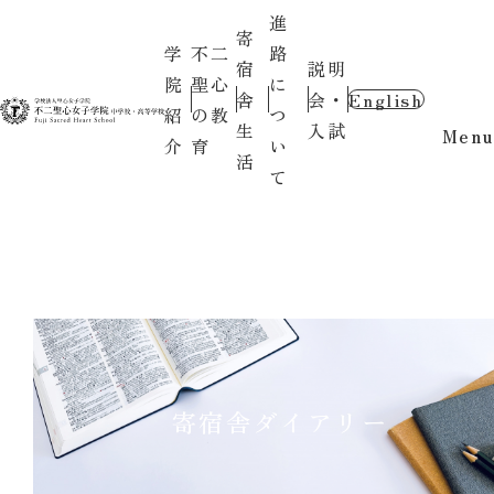
進
寄
学
不二
路
宿
説明
院
聖心
に
舎
会・
English
紹
の教
つ
生
入試
Menu
介
育
い
活
て
寄宿舎ダイアリー