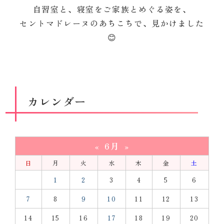
自習室と、寝室をご家族とめぐる姿を、
セントマドレーヌのあちこちで、見かけました
😊
カレンダー
6月
«
»
日
月
火
水
木
金
土
1
2
3
4
5
6
7
8
9
10
11
12
13
14
15
16
17
18
19
20