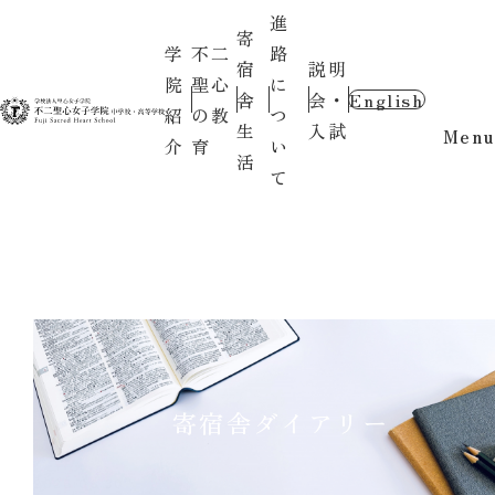
進
寄
学
不二
路
宿
説明
院
聖心
に
舎
会・
English
紹
の教
つ
生
入試
Menu
介
育
い
活
て
寄宿舎ダイアリー
2026.06.30