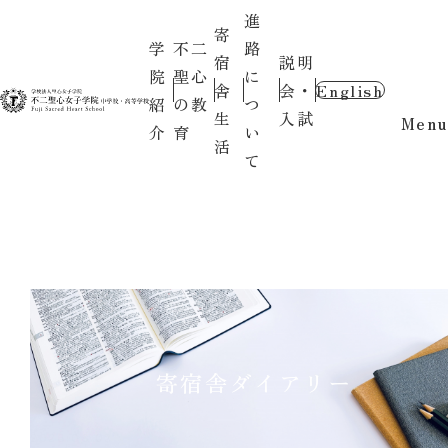
進
寄
学
不二
路
宿
説明
院
聖心
に
舎
会・
English
紹
の教
つ
生
入試
Menu
介
育
い
活
て
寄宿舎ダイアリー
2026.06.02