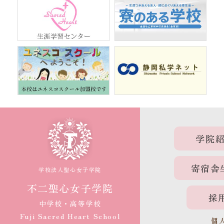
学院
寄宿舎
学校法人聖心女子学院
不二聖心女子学院
採
中学校・高等学校
Fuji Sacred Heart School
個