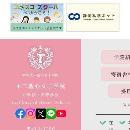
学院
寄宿舎
学校法人聖心女子学院
不二聖心女子学院
採
中学校・高等学校
Fuji Sacred Heart School
個
在
〒410-1126
校