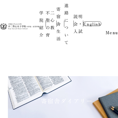
進
寄
学
不二
路
宿
説明
院
聖心
に
舎
会・
English
紹
の教
つ
生
入試
Menu
介
育
い
活
て
寄宿舎ダイアリー
2026.06.01