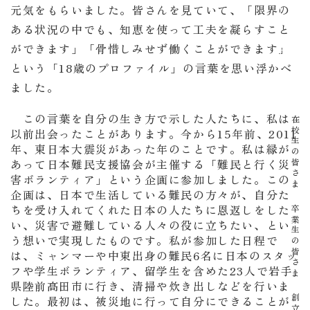
資料請求
元気をもらいました。皆さんを見ていて、「限界の
ある状況の中でも、知恵を使って工夫を凝らすこと
ができます」「骨惜しみせず働くことができます」
イベント
という「18歳のプロファイル」の言葉を思い浮かべ
ました。
この言葉を自分の生き方で示した人たちに、私は
在校生の皆さま
以前出会ったことがあります。今から15年前、2011
年、東日本大震災があった年のことです。私は縁が
あって日本難民支援協会が主催する「難民と行く災
害ボランティア」という企画に参加しました。この
企画は、日本で生活している難民の方々が、自分た
ちを受け入れてくれた日本の人たちに恩返しをした
卒業生の皆さま
い、災害で避難している人々の役に立ちたい、とい
う想いで実現したものです。私が参加した日程で
は、ミャンマーや中東出身の難民6名に日本のスタッ
フや学生ボランティア、留学生を含めた23人で岩手
県陸前高田市に行き、清掃や炊き出しなどを行いま
創立
した。最初は、被災地に行って自分にできることが