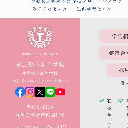
聖心女子学院本部
聖心グローバルプラザ
みこころセンター
生涯学習センター
学院
寄宿舎
学校法人聖心女子学院
不二聖心女子学院
採
中学校・高等学校
Fuji Sacred Heart School
個
在
〒410-1126
校
静岡県裾野市桃園198
生
の
Tel.055-992-0213