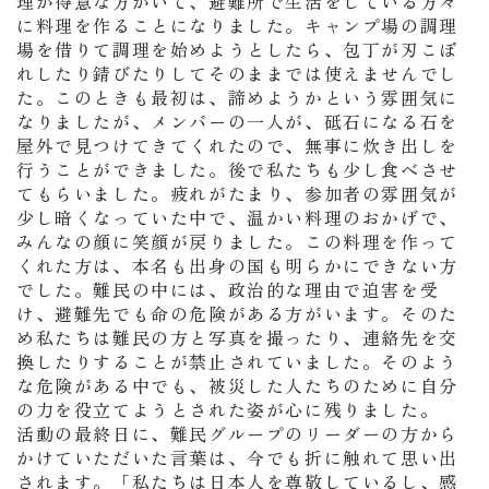
理が得意な方がいて、避難所で生活をしている方々
に料理を作ることになりました。キャンプ場の調理
場を借りて調理を始めようとしたら、包丁が刃こぼ
れしたり錆びたりしてそのままでは使えませんでし
た。このときも最初は、諦めようかという雰囲気に
なりましたが、メンバーの一人が、砥石になる石を
屋外で見つけてきてくれたので、無事に炊き出しを
行うことができました。後で私たちも少し食べさせ
てもらいました。疲れがたまり、参加者の雰囲気が
少し暗くなっていた中で、温かい料理のおかげで、
みんなの顔に笑顔が戻りました。この料理を作って
くれた方は、本名も出身の国も明らかにできない方
でした。難民の中には、政治的な理由で迫害を受
け、避難先でも命の危険がある方がいます。そのた
め私たちは難民の方と写真を撮ったり、連絡先を交
換したりすることが禁止されていました。そのよう
な危険がある中でも、被災した人たちのために自分
の力を役立てようとされた姿が心に残りました。
活動の最終日に、難民グループのリーダーの方から
かけていただいた言葉は、今でも折に触れて思い出
されます。「私たちは日本人を尊敬しているし、感