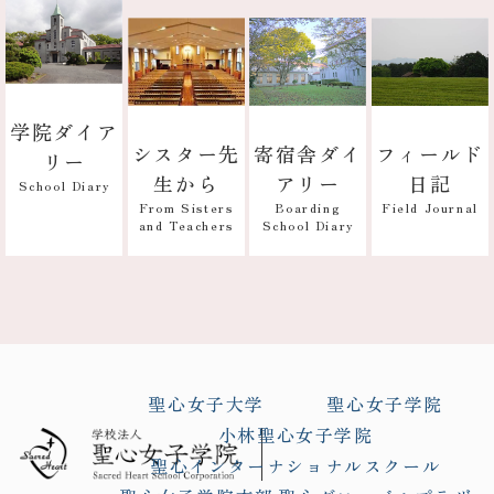
学院ダイア
寄宿舎ダイ
フィールド
シスター先
リー
アリー
日記
生から
School Diary
Boarding
Field Journal
From Sisters
School Diary
and Teachers
聖心女子大学
聖心女子学院
小林聖心女子学院
聖心インターナショナルスクール