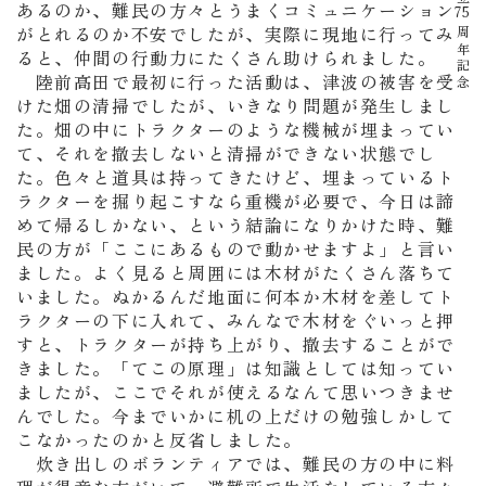
あるのか、難民の方々とうまくコミュニケーション
75
がとれるのか不安でしたが、実際に現地に行ってみ
周年記念
ると、仲間の行動力にたくさん助けられました。
陸前高田で最初に行った活動は、津波の被害を受
けた畑の清掃でしたが、いきなり問題が発生しまし
た。畑の中にトラクターのような機械が埋まってい
て、それを撤去しないと清掃ができない状態でし
た。色々と道具は持ってきたけど、埋まっているト
ラクターを掘り起こすなら重機が必要で、今日は諦
めて帰るしかない、という結論になりかけた時、難
民の方が「ここにあるもので動かせますよ」と言い
ました。よく見ると周囲には木材がたくさん落ちて
いました。ぬかるんだ地面に何本か木材を差してト
ラクターの下に入れて、みんなで木材をぐいっと押
すと、トラクターが持ち上がり、撤去することがで
きました。「てこの原理」は知識としては知ってい
ましたが、ここでそれが使えるなんて思いつきませ
んでした。今までいかに机の上だけの勉強しかして
こなかったのかと反省しました。
炊き出しのボランティアでは、難民の方の中に料