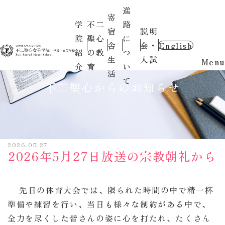
進
寄
学
不二
路
宿
説明
院
聖心
に
舎
会・
English
紹
の教
つ
生
入試
Menu
介
育
い
活
て
不二聖心からのお知らせ
2026.05.27
2026年5月27日放送の宗教朝礼から
先日の体育大会では、限られた時間の中で精一杯
準備や練習を行い、当日も様々な制約がある中で、
全力を尽くした皆さんの姿に心を打たれ、たくさん