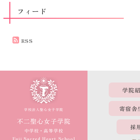
フィード
RSS
学院
寄宿舎
学校法人聖心女子学院
不二聖心女子学院
採
中学校・高等学校
Fuji Sacred Heart School