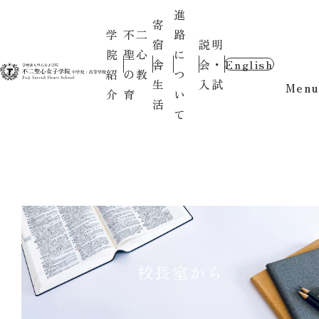
進
寄
学
不二
路
宿
説明
院
聖心
に
舎
会・
English
紹
の教
つ
生
入試
Menu
介
育
い
活
て
校長室から
こんにちは、シスター