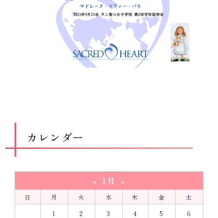
カレンダー
1月
«
»
日
月
火
水
木
金
土
1
2
3
4
5
6